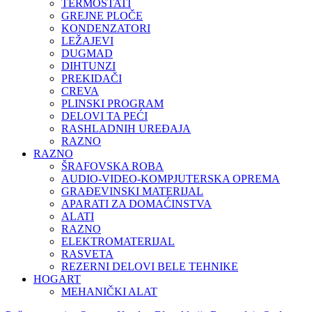
TERMOSTATI
GREJNE PLOČE
KONDENZATORI
LEŽAJEVI
DUGMAD
DIHTUNZI
PREKIDAČI
CREVA
PLINSKI PROGRAM
DELOVI TA PEĆI
RASHLADNIH UREĐAJA
RAZNO
RAZNO
ŠRAFOVSKA ROBA
AUDIO-VIDEO-KOMPJUTERSKA OPREMA
GRAĐEVINSKI MATERIJAL
APARATI ZA DOMAĆINSTVA
ALATI
RAZNO
ELEKTROMATERIJAL
RASVETA
REZERNI DELOVI BELE TEHNIKE
HOGART
MEHANIČKI ALAT