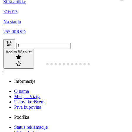
Šifra artikla:
316013
Na stanju
255,00
RSD
Add to Wishlist
;
Informacije
O nama
Misija - Vizija
Uslovi korišćenja
Prva kupovina
Podrška
Status reklamacije