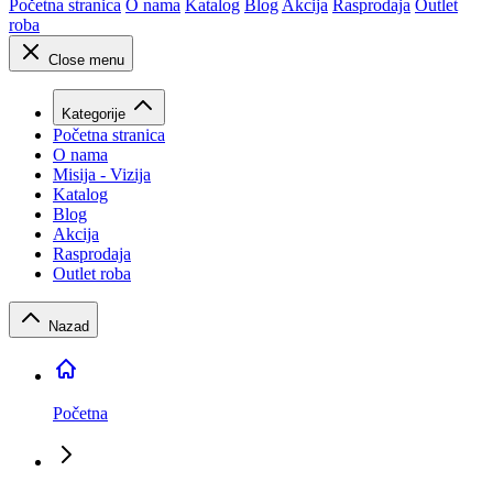
Početna stranica
O nama
Katalog
Blog
Akcija
Rasprodaja
Outlet
roba
Close menu
Kategorije
Početna stranica
O nama
Misija - Vizija
Katalog
Blog
Akcija
Rasprodaja
Outlet roba
Nazad
Početna