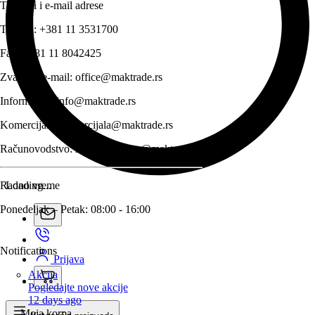
Telefoni i e-mail adrese
Telefon:
+381 11 3531700
Fax:
+381 11 8042425
Zvanični e-mail:
office@maktrade.rs
Informacije:
info@maktrade.rs
Komercijala:
komercijala@maktrade.rs
Računovodstvo:
racunovodstvo@maktrade.rs
Radno vreme
Loading...
Ponedeljak – Petak: 08:00 - 16:00
Notifications
Prijava
Akcija
Pogledajte nove akcije
12 days ago
Moja korpa