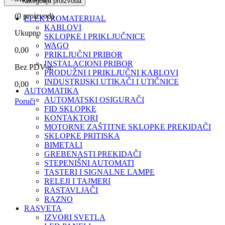
Kategorija proizvoda
(
0
proizvod)
ELEKTROMATERIJAL
KABLOVI
Ukupno
SKLOPKE I PRIKLJUČNICE
WAGO
0,00
PRIKLJUČNI PRIBOR
INSTALACIONI PRIBOR
Bez PDV-a:
PRODUŽNI I PRIKLJUČNI KABLOVI
INDUSTRIJSKI UTIKAČI I UTIČNICE
0,00
AUTOMATIKA
AUTOMATSKI OSIGURAČI
Poruči
FID SKLOPKE
KONTAKTORI
MOTORNE ZAŠTITNE SKLOPKE PREKIDAČI
SKLOPKE PRITISKA
BIMETALI
GREBENASTI PREKIDAČI
STEPENIŠNI AUTOMATI
TASTERI I SIGNALNE LAMPE
RELEJI I TAJMERI
RASTAVLJAČI
RAZNO
RASVETA
IZVORI SVETLA