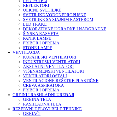
LED PANELI
REFLEKTORI
ULIČNE SVETILJKE
SVETILJKE VODONEPROPUSNE
SVETILJKE SA SJAJNIM RASTEROM
LED TRAKE
DEKORATIVNE UGRADNE I NADGRADNE
ŠINSKA RASVETA
PANIK LAMPE
PRIBOR I OPREMA
STONE LAMPE
VENTILACIJA
KUPATILSKI VENTILATORI
INDUSTRIJSKI VENTILATORI
AKSIJALNI VENTILATORI
VIŠENAMENSKI VENTILATORI
VENTILATORI OSTALI
VENTILACIONE REŠETKE PLASTIČNE
CREVA ASPIRATORA
PRIBOR I OPREMA
GREJNI I RASHLADNI UREĐAJI
GREJNA TELA
RASHLADNA TELA
REZERVNI DELOVI BELE TEHNIKE
GREJAČI