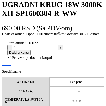
UGRADNI KRUG 18W 3000K
XH-SP1600304-R-WW
690,00 RSD
(Sa PDV-om)
Dostava artikla:
Ispod 3000 dinara troškovi dostave su 500 dinara
Šifra artikla:
316022
-
+
Dodaj u Korpu
Proizvod je dodat u korpu!
Specifikacije
Led panel
ARTIKALI:
18 W
SNAGA (W):
TEMPERATURA SVETLA (
3000 K
K ):