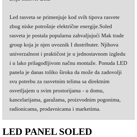
Led rasveta se primenjuje kod svih tipova rasvete
zbog niske potrošnje električne energije.Soled
rasveta je postala popularna zahvaljujući Mak trade
group koja je njen uvoznik I dustributer. Njihova
univerzalnost i praktičost je u jednostavnom izgledu
i u lako prilagodljivom načnu montaže. Ponuda LED
panela je danas toliko široka da može da zadovolji
svu potrebu za rasvetnim telima sa direktnim
osvetljajem u svim prostorijama - u domu,
kancelarijama, garažama, proizvodnim pogonima,
radionicama, prodavnicama i marketima.
LED PANEL SOLED