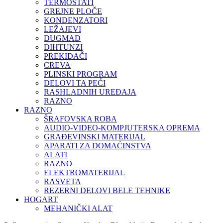
TERMOSTATI
GREJNE PLOČE
KONDENZATORI
LEŽAJEVI
DUGMAD
DIHTUNZI
PREKIDAČI
CREVA
PLINSKI PROGRAM
DELOVI TA PEĆI
RASHLADNIH UREĐAJA
RAZNO
RAZNO
ŠRAFOVSKA ROBA
AUDIO-VIDEO-KOMPJUTERSKA OPREMA
GRAĐEVINSKI MATERIJAL
APARATI ZA DOMAĆINSTVA
ALATI
RAZNO
ELEKTROMATERIJAL
RASVETA
REZERNI DELOVI BELE TEHNIKE
HOGART
MEHANIČKI ALAT