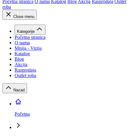
Početna stranica
O nama
Katalog
Blog
Akcija
Rasprodaja
Outlet
roba
Close menu
Kategorije
Početna stranica
O nama
Misija - Vizija
Katalog
Blog
Akcija
Rasprodaja
Outlet roba
Nazad
Početna