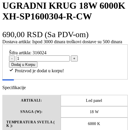
UGRADNI KRUG 18W 6000K
XH-SP1600304-R-CW
690,00 RSD
(Sa PDV-om)
Dostava artikla:
Ispod 3000 dinara troškovi dostave su 500 dinara
Šifra artikla:
316024
-
+
Dodaj u Korpu
Proizvod je dodat u korpu!
Specifikacije
Led panel
ARTIKALI:
18 W
SNAGA (W):
TEMPERATURA SVETLA (
6000 K
K ):