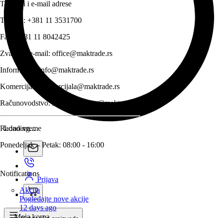
Telefoni i e-mail adrese
Telefon:
+381 11 3531700
Fax:
+381 11 8042425
Zvanični e-mail:
office@maktrade.rs
Informacije:
info@maktrade.rs
Komercijala:
komercijala@maktrade.rs
Računovodstvo:
racunovodstvo@maktrade.rs
Radno vreme
Loading...
Ponedeljak – Petak: 08:00 - 16:00
Notifications
Prijava
Akcija
Pogledajte nove akcije
12 days ago
Moja korpa