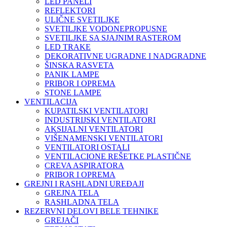
LED PANELI
REFLEKTORI
ULIČNE SVETILJKE
SVETILJKE VODONEPROPUSNE
SVETILJKE SA SJAJNIM RASTEROM
LED TRAKE
DEKORATIVNE UGRADNE I NADGRADNE
ŠINSKA RASVETA
PANIK LAMPE
PRIBOR I OPREMA
STONE LAMPE
VENTILACIJA
KUPATILSKI VENTILATORI
INDUSTRIJSKI VENTILATORI
AKSIJALNI VENTILATORI
VIŠENAMENSKI VENTILATORI
VENTILATORI OSTALI
VENTILACIONE REŠETKE PLASTIČNE
CREVA ASPIRATORA
PRIBOR I OPREMA
GREJNI I RASHLADNI UREĐAJI
GREJNA TELA
RASHLADNA TELA
REZERVNI DELOVI BELE TEHNIKE
GREJAČI