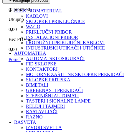
Kategorija proizvoda
(
0
proizvod)
ELEKTROMATERIJAL
KABLOVI
Ukupno
SKLOPKE I PRIKLJUČNICE
WAGO
0,00
PRIKLJUČNI PRIBOR
INSTALACIONI PRIBOR
Bez PDV-a:
PRODUŽNI I PRIKLJUČNI KABLOVI
INDUSTRIJSKI UTIKAČI I UTIČNICE
0,00
AUTOMATIKA
AUTOMATSKI OSIGURAČI
Poruči
FID SKLOPKE
KONTAKTORI
MOTORNE ZAŠTITNE SKLOPKE PREKIDAČI
SKLOPKE PRITISKA
BIMETALI
GREBENASTI PREKIDAČI
STEPENIŠNI AUTOMATI
TASTERI I SIGNALNE LAMPE
RELEJI I TAJMERI
RASTAVLJAČI
RAZNO
RASVETA
IZVORI SVETLA