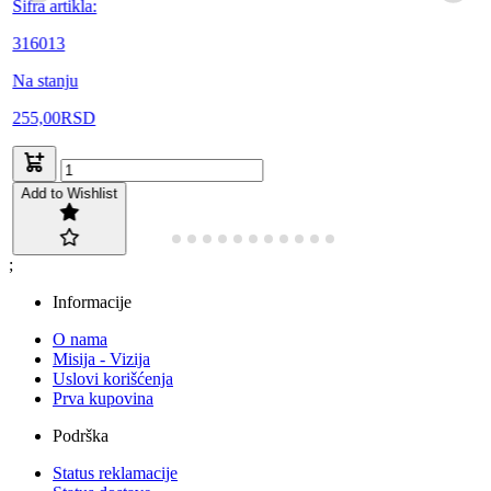
Šifra artikla:
316013
Na stanju
255,00
RSD
Add to Wishlist
;
Informacije
O nama
Misija - Vizija
Uslovi korišćenja
Prva kupovina
Podrška
Status reklamacije