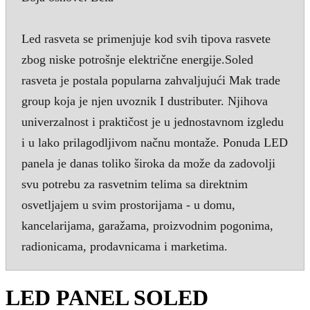
Led rasveta se primenjuje kod svih tipova rasvete
zbog niske potrošnje električne energije.Soled
rasveta je postala popularna zahvaljujući Mak trade
group koja je njen uvoznik I dustributer. Njihova
univerzalnost i praktičost je u jednostavnom izgledu
i u lako prilagodljivom načnu montaže. Ponuda LED
panela je danas toliko široka da može da zadovolji
svu potrebu za rasvetnim telima sa direktnim
osvetljajem u svim prostorijama - u domu,
kancelarijama, garažama, proizvodnim pogonima,
radionicama, prodavnicama i marketima.
LED PANEL SOLED