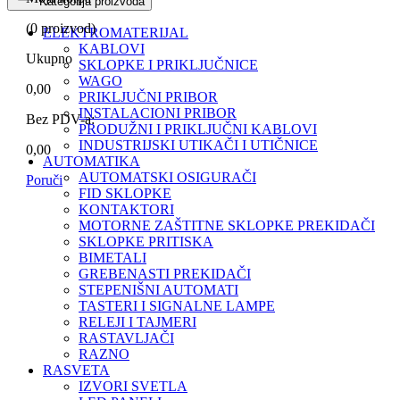
Kategorija proizvoda
(
0
proizvod)
ELEKTROMATERIJAL
KABLOVI
Ukupno
SKLOPKE I PRIKLJUČNICE
WAGO
0,00
PRIKLJUČNI PRIBOR
INSTALACIONI PRIBOR
Bez PDV-a:
PRODUŽNI I PRIKLJUČNI KABLOVI
INDUSTRIJSKI UTIKAČI I UTIČNICE
0,00
AUTOMATIKA
AUTOMATSKI OSIGURAČI
Poruči
FID SKLOPKE
KONTAKTORI
MOTORNE ZAŠTITNE SKLOPKE PREKIDAČI
SKLOPKE PRITISKA
BIMETALI
GREBENASTI PREKIDAČI
STEPENIŠNI AUTOMATI
TASTERI I SIGNALNE LAMPE
RELEJI I TAJMERI
RASTAVLJAČI
RAZNO
RASVETA
IZVORI SVETLA