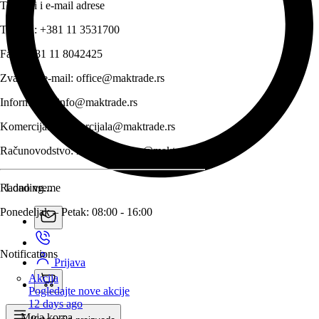
Telefoni i e-mail adrese
Telefon:
+381 11 3531700
Fax:
+381 11 8042425
Zvanični e-mail:
office@maktrade.rs
Informacije:
info@maktrade.rs
Komercijala:
komercijala@maktrade.rs
Računovodstvo:
racunovodstvo@maktrade.rs
Radno vreme
Loading...
Ponedeljak – Petak: 08:00 - 16:00
Notifications
Prijava
Akcija
Pogledajte nove akcije
12 days ago
Moja korpa