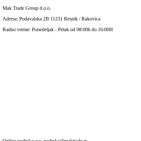
Mak Trade Group d.o.o.
Adresa: Podavalska 2B 11231 Resnik / Rakovica
Radno vreme: Ponedeljak - Petak od 08:00h do 16:00H
Online podrska: ws_podrska@maktrade.rs