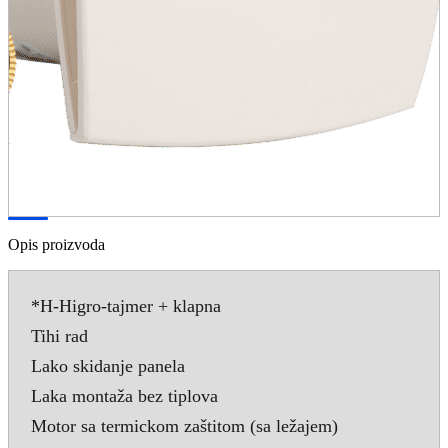
Opis proizvoda
*H-Higro-tajmer + klapna
Tihi rad
Lako skidanje panela
Laka montaža bez tiplova
Motor sa termickom zaštitom (sa ležajem)