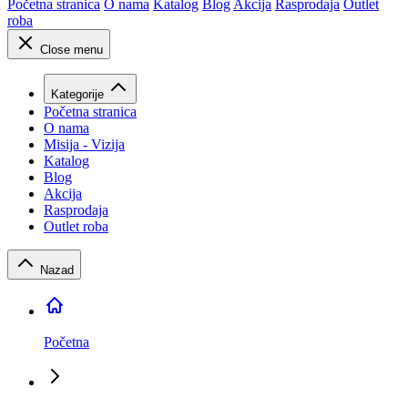
Početna stranica
O nama
Katalog
Blog
Akcija
Rasprodaja
Outlet
roba
Close menu
Kategorije
Početna stranica
O nama
Misija - Vizija
Katalog
Blog
Akcija
Rasprodaja
Outlet roba
Nazad
Početna