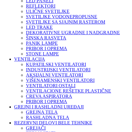
LED PANELI
REFLEKTORI
ULIČNE SVETILJKE
SVETILJKE VODONEPROPUSNE
SVETILJKE SA SJAJNIM RASTEROM
LED TRAKE
DEKORATIVNE UGRADNE I NADGRADNE
ŠINSKA RASVETA
PANIK LAMPE
PRIBOR I OPREMA
STONE LAMPE
VENTILACIJA
KUPATILSKI VENTILATORI
INDUSTRIJSKI VENTILATORI
AKSIJALNI VENTILATORI
VIŠENAMENSKI VENTILATORI
VENTILATORI OSTALI
VENTILACIONE REŠETKE PLASTIČNE
CREVA ASPIRATORA
PRIBOR I OPREMA
GREJNI I RASHLADNI UREĐAJI
GREJNA TELA
RASHLADNA TELA
REZERVNI DELOVI BELE TEHNIKE
GREJAČI