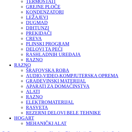
TERMOSTATI
GREJNE PLOČE
KONDENZATORI
LEŽAJEVI
DUGMAD
DIHTUNZI
PREKIDAČI
CREVA
PLINSKI PROGRAM
DELOVI TA PEĆI
RASHLADNIH UREĐAJA
RAZNO
RAZNO
ŠRAFOVSKA ROBA
AUDIO-VIDEO-KOMPJUTERSKA OPREMA
GRAĐEVINSKI MATERIJAL
APARATI ZA DOMAĆINSTVA
ALATI
RAZNO
ELEKTROMATERIJAL
RASVETA
REZERNI DELOVI BELE TEHNIKE
HOGART
MEHANIČKI ALAT