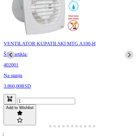
VENTILATOR KUPATILSKI MTG A100-H
Šifra artikla:
402001
Na stanju
3.860,00
RSD
Add to Wishlist
;