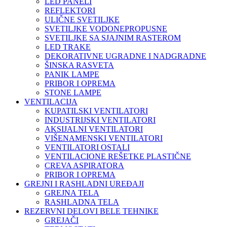
LED PANELI
REFLEKTORI
ULIČNE SVETILJKE
SVETILJKE VODONEPROPUSNE
SVETILJKE SA SJAJNIM RASTEROM
LED TRAKE
DEKORATIVNE UGRADNE I NADGRADNE
ŠINSKA RASVETA
PANIK LAMPE
PRIBOR I OPREMA
STONE LAMPE
VENTILACIJA
KUPATILSKI VENTILATORI
INDUSTRIJSKI VENTILATORI
AKSIJALNI VENTILATORI
VIŠENAMENSKI VENTILATORI
VENTILATORI OSTALI
VENTILACIONE REŠETKE PLASTIČNE
CREVA ASPIRATORA
PRIBOR I OPREMA
GREJNI I RASHLADNI UREĐAJI
GREJNA TELA
RASHLADNA TELA
REZERVNI DELOVI BELE TEHNIKE
GREJAČI