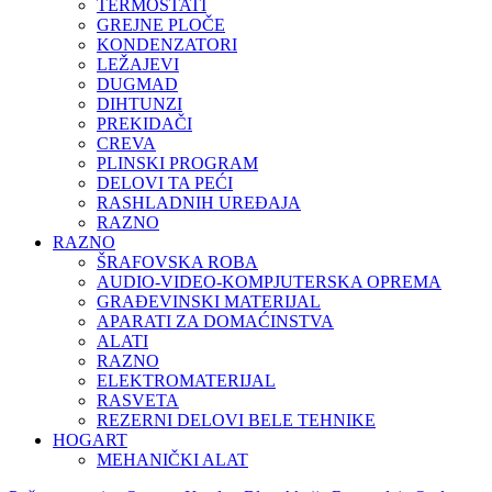
TERMOSTATI
GREJNE PLOČE
KONDENZATORI
LEŽAJEVI
DUGMAD
DIHTUNZI
PREKIDAČI
CREVA
PLINSKI PROGRAM
DELOVI TA PEĆI
RASHLADNIH UREĐAJA
RAZNO
RAZNO
ŠRAFOVSKA ROBA
AUDIO-VIDEO-KOMPJUTERSKA OPREMA
GRAĐEVINSKI MATERIJAL
APARATI ZA DOMAĆINSTVA
ALATI
RAZNO
ELEKTROMATERIJAL
RASVETA
REZERNI DELOVI BELE TEHNIKE
HOGART
MEHANIČKI ALAT