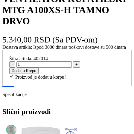
MTG A100XS-H TAMNO
DRVO
5.340,00 RSD
(Sa PDV-om)
Dostava artikla:
Ispod 3000 dinara troškovi dostave su 500 dinara
Šifra artikla:
402014
-
+
Dodaj u Korpu
Proizvod je dodat u korpu!
Specifikacije
Slični proizvodi