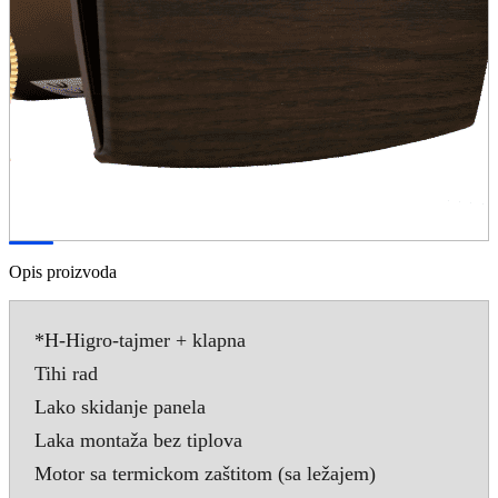
Opis proizvoda
*H-Higro-tajmer + klapna
Tihi rad
Lako skidanje panela
Laka montaža bez tiplova
Motor sa termickom zaštitom (sa ležajem)