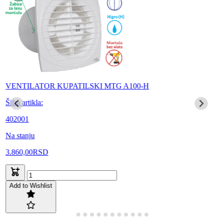
VENTILATOR KUPATILSKI MTG A100-H
Šifra artikla:
402001
Na stanju
3.860,00
RSD
Add to Wishlist