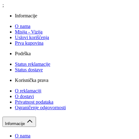
;
Informacije
O nama
Misija - Vizija
Uslovi korišćenja
Prva kupovina
Podrška
Status reklamacije
Status dostave
Korisnička prava
O reklamaciji
O dostavi
Privatnost podataka
Ograničenje odgovornosti
Informacije
O nama