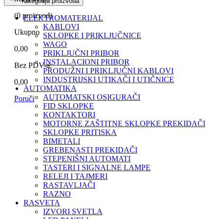
Kategorija proizvoda
(
0
proizvod)
ELEKTROMATERIJAL
KABLOVI
Ukupno
SKLOPKE I PRIKLJUČNICE
WAGO
0,00
PRIKLJUČNI PRIBOR
INSTALACIONI PRIBOR
Bez PDV-a:
PRODUŽNI I PRIKLJUČNI KABLOVI
INDUSTRIJSKI UTIKAČI I UTIČNICE
0,00
AUTOMATIKA
AUTOMATSKI OSIGURAČI
Poruči
FID SKLOPKE
KONTAKTORI
MOTORNE ZAŠTITNE SKLOPKE PREKIDAČI
SKLOPKE PRITISKA
BIMETALI
GREBENASTI PREKIDAČI
STEPENIŠNI AUTOMATI
TASTERI I SIGNALNE LAMPE
RELEJI I TAJMERI
RASTAVLJAČI
RAZNO
RASVETA
IZVORI SVETLA