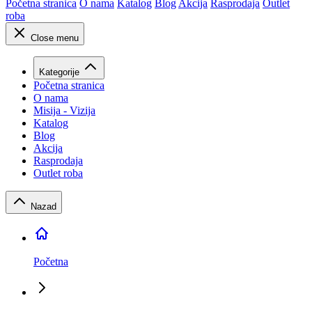
Početna stranica
O nama
Katalog
Blog
Akcija
Rasprodaja
Outlet
roba
Close menu
Kategorije
Početna stranica
O nama
Misija - Vizija
Katalog
Blog
Akcija
Rasprodaja
Outlet roba
Nazad
Početna