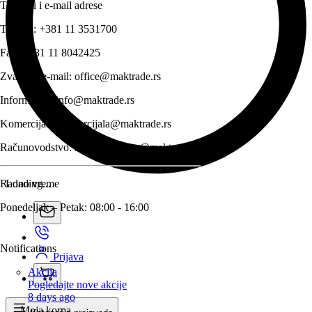
Telefoni i e-mail adrese
Telefon:
+381 11 3531700
Fax:
+381 11 8042425
Zvanični e-mail:
office@maktrade.rs
Informacije:
info@maktrade.rs
Komercijala:
komercijala@maktrade.rs
Računovodstvo:
racunovodstvo@maktrade.rs
Radno vreme
Loading...
Ponedeljak – Petak: 08:00 - 16:00
Notifications
Prijava
Akcija
Pogledajte nove akcije
8 days ago
Moja korpa