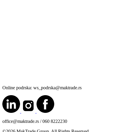
Online podrska: ws_podrska@maktrade.rs
office@maktrade.rs / 060 8222230
©2026 MakTrade Group. All Rights Reserved