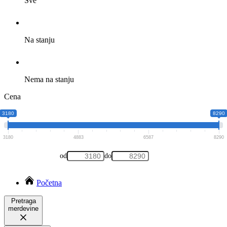
Sve
Na stanju
Nema na stanju
Cena
3180
8290
3180
4883
6587
8290
od
do
Početna
Pretraga
merdevine