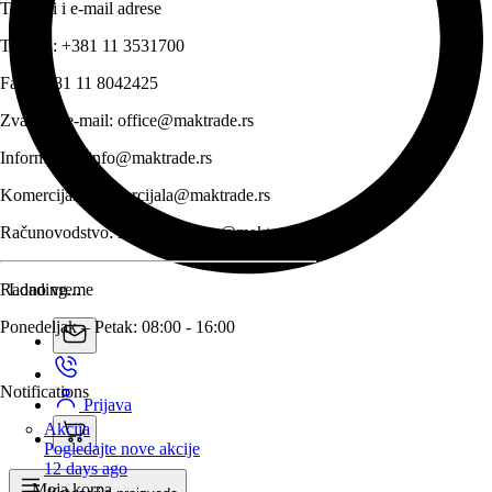
Telefoni i e-mail adrese
Telefon:
+381 11 3531700
Fax:
+381 11 8042425
Zvanični e-mail:
office@maktrade.rs
Informacije:
info@maktrade.rs
Komercijala:
komercijala@maktrade.rs
Računovodstvo:
racunovodstvo@maktrade.rs
Radno vreme
Loading...
Ponedeljak – Petak: 08:00 - 16:00
Notifications
Prijava
Akcija
Pogledajte nove akcije
12 days ago
Moja korpa