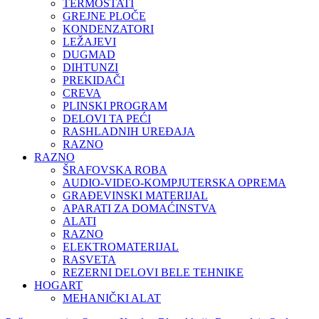
TERMOSTATI
GREJNE PLOČE
KONDENZATORI
LEŽAJEVI
DUGMAD
DIHTUNZI
PREKIDAČI
CREVA
PLINSKI PROGRAM
DELOVI TA PEĆI
RASHLADNIH UREĐAJA
RAZNO
RAZNO
ŠRAFOVSKA ROBA
AUDIO-VIDEO-KOMPJUTERSKA OPREMA
GRAĐEVINSKI MATERIJAL
APARATI ZA DOMAĆINSTVA
ALATI
RAZNO
ELEKTROMATERIJAL
RASVETA
REZERNI DELOVI BELE TEHNIKE
HOGART
MEHANIČKI ALAT