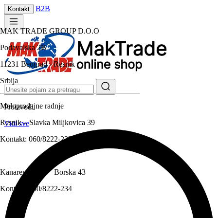
B2B
Kontakt
MAK TRADE GROUP D.O.O
Podavalska 2B
11231 Beograd - Resnik
Srbija
Maloprodajne radnje
Proizvodi
Resnik – Slavka Miljkovica 39
Vidi sve
Kontakt:
060/8222-233
Kanarevo brdo – Borska 43
Kontakt:
060/8222-234