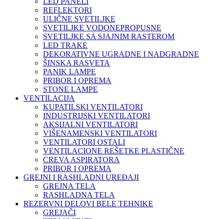
LED PANELI
REFLEKTORI
ULIČNE SVETILJKE
SVETILJKE VODONEPROPUSNE
SVETILJKE SA SJAJNIM RASTEROM
LED TRAKE
DEKORATIVNE UGRADNE I NADGRADNE
ŠINSKA RASVETA
PANIK LAMPE
PRIBOR I OPREMA
STONE LAMPE
VENTILACIJA
KUPATILSKI VENTILATORI
INDUSTRIJSKI VENTILATORI
AKSIJALNI VENTILATORI
VIŠENAMENSKI VENTILATORI
VENTILATORI OSTALI
VENTILACIONE REŠETKE PLASTIČNE
CREVA ASPIRATORA
PRIBOR I OPREMA
GREJNI I RASHLADNI UREĐAJI
GREJNA TELA
RASHLADNA TELA
REZERVNI DELOVI BELE TEHNIKE
GREJAČI