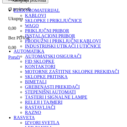
Kategorija proizvoda
(
0
proizvod)
ELEKTROMATERIJAL
KABLOVI
Ukupno
SKLOPKE I PRIKLJUČNICE
WAGO
0,00
PRIKLJUČNI PRIBOR
INSTALACIONI PRIBOR
Bez PDV-a:
PRODUŽNI I PRIKLJUČNI KABLOVI
INDUSTRIJSKI UTIKAČI I UTIČNICE
0,00
AUTOMATIKA
AUTOMATSKI OSIGURAČI
Poruči
FID SKLOPKE
KONTAKTORI
MOTORNE ZAŠTITNE SKLOPKE PREKIDAČI
SKLOPKE PRITISKA
BIMETALI
GREBENASTI PREKIDAČI
STEPENIŠNI AUTOMATI
TASTERI I SIGNALNE LAMPE
RELEJI I TAJMERI
RASTAVLJAČI
RAZNO
RASVETA
IZVORI SVETLA