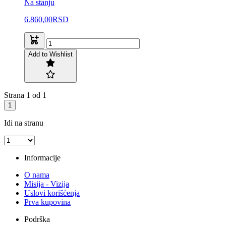
Na stanju
6.860,00
RSD
Add to Wishlist
Strana 1 od 1
1
Idi na stranu
Informacije
O nama
Misija - Vizija
Uslovi korišćenja
Prva kupovina
Podrška