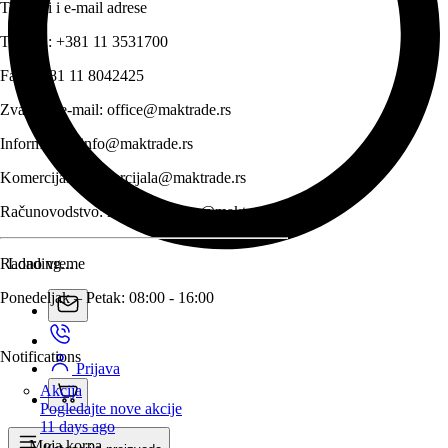
Telefoni i e-mail adrese
Telefon:
+381 11 3531700
Fax:
+381 11 8042425
Zvanični e-mail:
office@maktrade.rs
Informacije:
info@maktrade.rs
Komercijala:
komercijala@maktrade.rs
Računovodstvo:
racunovodstvo@maktrade.rs
Radno vreme
Loading...
Ponedeljak – Petak: 08:00 - 16:00
Notifications
Prijava
Akcija
Pogledajte nove akcije
11 days ago
Moja korpa