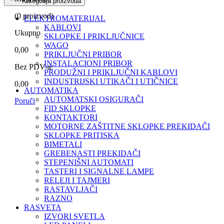
Kategorija proizvoda
(
0
proizvod)
ELEKTROMATERIJAL
KABLOVI
Ukupno
SKLOPKE I PRIKLJUČNICE
WAGO
0,00
PRIKLJUČNI PRIBOR
INSTALACIONI PRIBOR
Bez PDV-a:
PRODUŽNI I PRIKLJUČNI KABLOVI
INDUSTRIJSKI UTIKAČI I UTIČNICE
0,00
AUTOMATIKA
AUTOMATSKI OSIGURAČI
Poruči
FID SKLOPKE
KONTAKTORI
MOTORNE ZAŠTITNE SKLOPKE PREKIDAČI
SKLOPKE PRITISKA
BIMETALI
GREBENASTI PREKIDAČI
STEPENIŠNI AUTOMATI
TASTERI I SIGNALNE LAMPE
RELEJI I TAJMERI
RASTAVLJAČI
RAZNO
RASVETA
IZVORI SVETLA