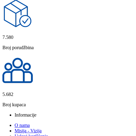
7.580
Broj porudžbina
5.682
Broj kupaca
Informacije
O nama
Misija - Vizija