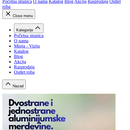
Početna stranica
O nama
Katalog
Blog
Akcija
Rasprodaja
Outlet
roba
Close menu
Kategorije
Početna stranica
O nama
Misija - Vizija
Katalog
Blog
Akcija
Rasprodaja
Outlet roba
Nazad