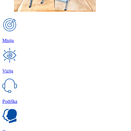
Misija
Vizija
Podrška