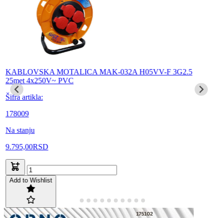
KABLOVSKA MOTALICA MAK-032A H05VV-F 3G2.5
25met 4x250V~ PVC
Šifra artikla:
178009
Na stanju
9.795,00
RSD
Add to Wishlist