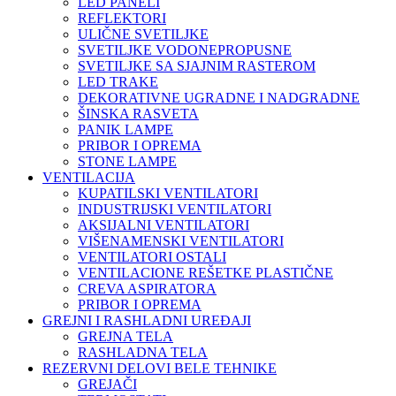
LED PANELI
REFLEKTORI
ULIČNE SVETILJKE
SVETILJKE VODONEPROPUSNE
SVETILJKE SA SJAJNIM RASTEROM
LED TRAKE
DEKORATIVNE UGRADNE I NADGRADNE
ŠINSKA RASVETA
PANIK LAMPE
PRIBOR I OPREMA
STONE LAMPE
VENTILACIJA
KUPATILSKI VENTILATORI
INDUSTRIJSKI VENTILATORI
AKSIJALNI VENTILATORI
VIŠENAMENSKI VENTILATORI
VENTILATORI OSTALI
VENTILACIONE REŠETKE PLASTIČNE
CREVA ASPIRATORA
PRIBOR I OPREMA
GREJNI I RASHLADNI UREĐAJI
GREJNA TELA
RASHLADNA TELA
REZERVNI DELOVI BELE TEHNIKE
GREJAČI