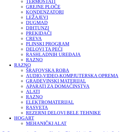
TERMOSTATI
GREJNE PLOČE
KONDENZATORI
LEŽAJEVI
DUGMAD
DIHTUNZI
PREKIDAČI
CREVA
PLINSKI PROGRAM
DELOVI TA PEĆI
RASHLADNIH UREĐAJA
RAZNO
RAZNO
ŠRAFOVSKA ROBA
AUDIO-VIDEO-KOMPJUTERSKA OPREMA
GRAĐEVINSKI MATERIJAL
APARATI ZA DOMAĆINSTVA
ALATI
RAZNO
ELEKTROMATERIJAL
RASVETA
REZERNI DELOVI BELE TEHNIKE
HOGART
MEHANIČKI ALAT