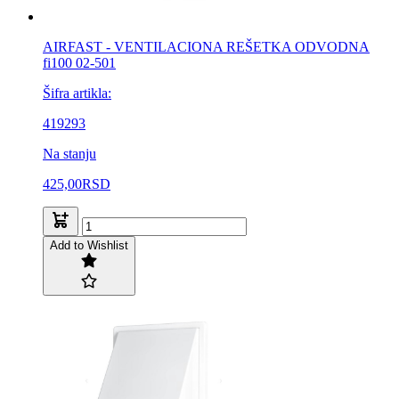
AIRFAST - VENTILACIONA REŠETKA ODVODNA
fi100 02-501
Šifra artikla:
419293
Na stanju
425,00
RSD
Add to Wishlist