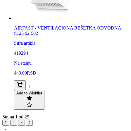
AIRFAST - VENTILACIONA REŠETKA ODVODNA
fi125 02-502
Šifra artikla:
419294
Na stanju
440,00
RSD
Add to Wishlist
Strana 1 od 29
1
2
3
4
...