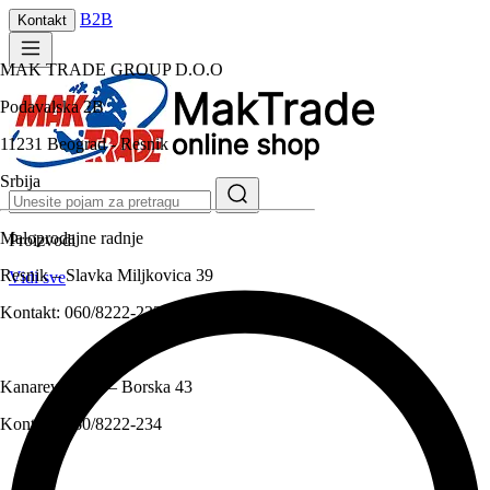
B2B
Kontakt
MAK TRADE GROUP D.O.O
Podavalska 2B
11231 Beograd - Resnik
Srbija
Maloprodajne radnje
Proizvodi
Resnik – Slavka Miljkovica 39
Vidi sve
Kontakt:
060/8222-233
Kanarevo brdo – Borska 43
Kontakt:
060/8222-234