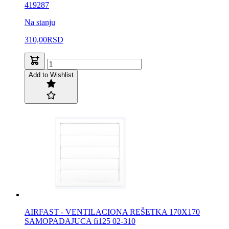
419287
Na stanju
310,00
RSD
Add to Wishlist
AIRFAST - VENTILACIONA REŠETKA 170X170
SAMOPADAJUCA fi125 02-310