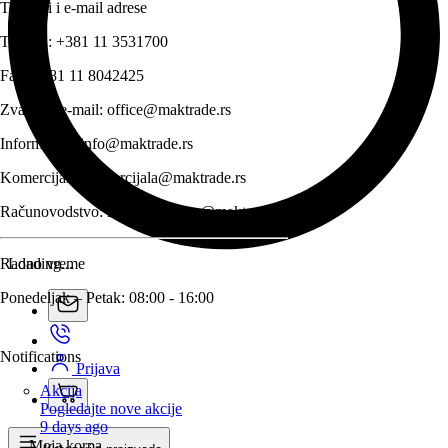
Telefoni i e-mail adrese
Telefon:
+381 11 3531700
Fax:
+381 11 8042425
Zvanični e-mail:
office@maktrade.rs
Informacije:
info@maktrade.rs
Komercijala:
komercijala@maktrade.rs
Računovodstvo:
racunovodstvo@maktrade.rs
Radno vreme
Loading...
Ponedeljak – Petak: 08:00 - 16:00
Notifications
Prijava
Akcija
Pogledajte nove akcije
9 days ago
Moja korpa