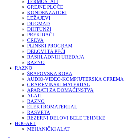
TERMOSTATI
GREJNE PLOČE
KONDENZATORI
LEŽAJEVI
DUGMAD
DIHTUNZI
PREKIDAČI
CREVA
PLINSKI PROGRAM
DELOVI TA PEĆI
RASHLADNIH UREĐAJA
RAZNO
RAZNO
ŠRAFOVSKA ROBA
AUDIO-VIDEO-KOMPJUTERSKA OPREMA
GRAĐEVINSKI MATERIJAL
APARATI ZA DOMAĆINSTVA
ALATI
RAZNO
ELEKTROMATERIJAL
RASVETA
REZERNI DELOVI BELE TEHNIKE
HOGART
MEHANIČKI ALAT