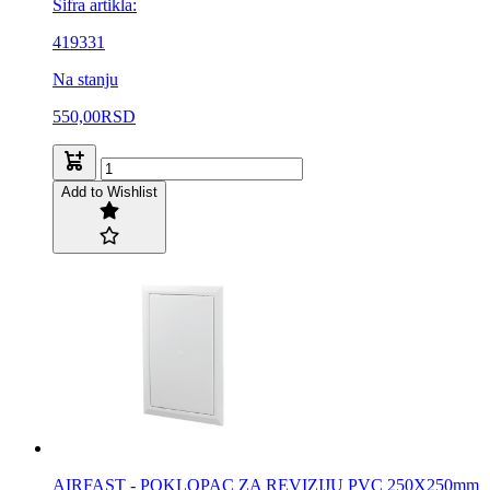
Šifra artikla:
419331
Na stanju
550,00
RSD
Add to Wishlist
AIRFAST - POKLOPAC ZA REVIZIJU PVC 250X250mm