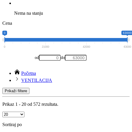
Nema na stanju
Cena
0
63000
0
21000
42000
63000
od
do
Početna
VENTILACIJA
Prikaži filtere
Prikaz 1 - 20 od 572 rezultata.
Sortiraj po