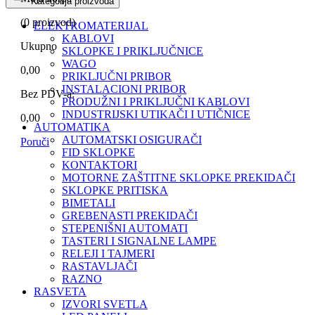
Kategorija proizvoda
(
0
proizvod)
ELEKTROMATERIJAL
KABLOVI
Ukupno
SKLOPKE I PRIKLJUČNICE
WAGO
0,00
PRIKLJUČNI PRIBOR
INSTALACIONI PRIBOR
Bez PDV-a:
PRODUŽNI I PRIKLJUČNI KABLOVI
INDUSTRIJSKI UTIKAČI I UTIČNICE
0,00
AUTOMATIKA
AUTOMATSKI OSIGURAČI
Poruči
FID SKLOPKE
KONTAKTORI
MOTORNE ZAŠTITNE SKLOPKE PREKIDAČI
SKLOPKE PRITISKA
BIMETALI
GREBENASTI PREKIDAČI
STEPENIŠNI AUTOMATI
TASTERI I SIGNALNE LAMPE
RELEJI I TAJMERI
RASTAVLJAČI
RAZNO
RASVETA
IZVORI SVETLA