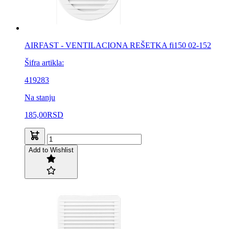
AIRFAST - VENTILACIONA REŠETKA fi150 02-152
Šifra artikla:
419283
Na stanju
185,00
RSD
Add to Wishlist