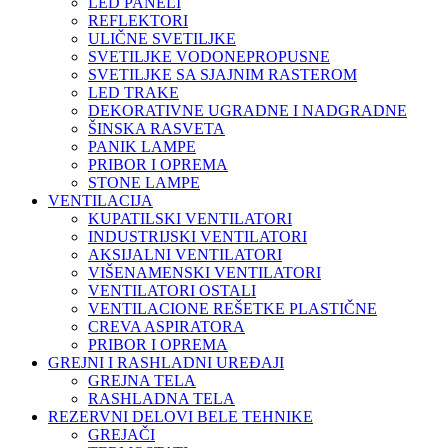
LED PANELI
REFLEKTORI
ULIČNE SVETILJKE
SVETILJKE VODONEPROPUSNE
SVETILJKE SA SJAJNIM RASTEROM
LED TRAKE
DEKORATIVNE UGRADNE I NADGRADNE
ŠINSKA RASVETA
PANIK LAMPE
PRIBOR I OPREMA
STONE LAMPE
VENTILACIJA
KUPATILSKI VENTILATORI
INDUSTRIJSKI VENTILATORI
AKSIJALNI VENTILATORI
VIŠENAMENSKI VENTILATORI
VENTILATORI OSTALI
VENTILACIONE REŠETKE PLASTIČNE
CREVA ASPIRATORA
PRIBOR I OPREMA
GREJNI I RASHLADNI UREĐAJI
GREJNA TELA
RASHLADNA TELA
REZERVNI DELOVI BELE TEHNIKE
GREJAČI