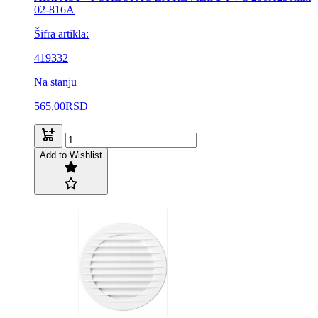
02-816A
Šifra artikla:
419332
Na stanju
565,00
RSD
Add to Wishlist